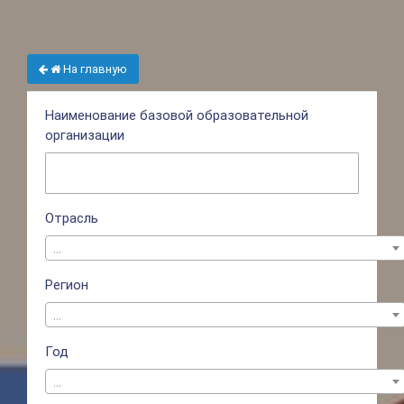
На главную
Наименование базовой образовательной
организации
Отрасль
...
Регион
...
Год
...